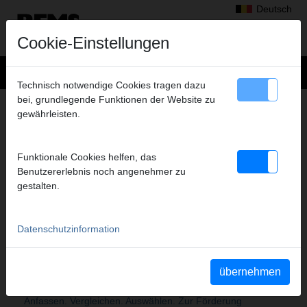
Deutsch
Cookie-Einstellungen
Technisch notwendige Cookies tragen dazu
bei, grundlegende Funktionen der Website zu
SITEMAP
gewährleisten.
ÜBER REMS
Funktionale Cookies helfen, das
Überblick
Benutzererlebnis noch angenehmer zu
REMS – Fortschritt ist unser Antrieb
gestalten.
Die hochmoderne Produktion – Garant für die
REMS Qualitätsprodukte.
Zuverlässiges Härten für höchste Qualität
Datenschutzinformation
REMS – for professionals. Exzellenter Service.
Überall vor Ort.
REMS - Partner des Fachhandels
übernehmen
REMS – Marktstärke durch konsequente Produkt-
und Vertriebspolitik.
Anfassen. Vergleichen. Auswählen. Zur Förderung