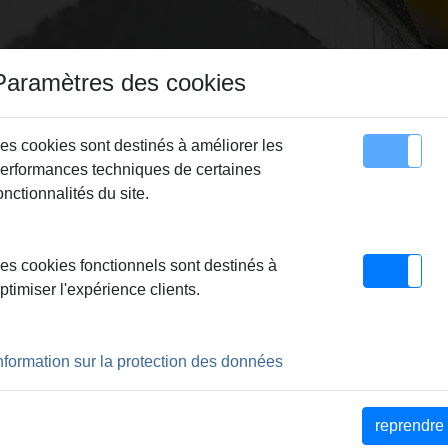
Paramètres des cookies
es cookies sont destinés à améliorer les
erformances techniques de certaines
utés
Sitemap
Contact
onctionnalités du site.
 production ultra-moderne – Garant pour les produits de qualit
es cookies fonctionnels sont destinés à
 revendeurs spécialisés
|
REMS – Efficacité sur le marché grâc
ptimiser l'expérience clients.
ut sur place
DE 110 ANS, UNE RÉFÉRENC
nformation sur la protection des données
LS PERFORMANTS ET INNOV
reprendre