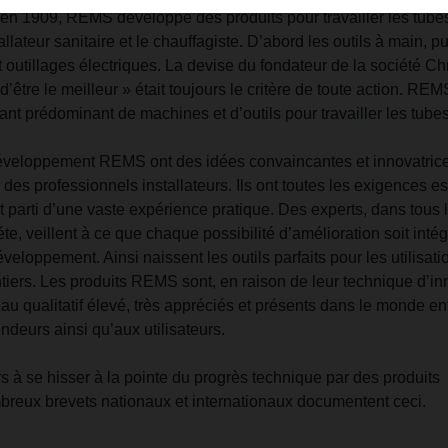
en 1909, REMS développe des produits pour travailler les tube
tallateur sanitaire et le chauffagiste. D’abord les outils à main, p
 outillages électriques. La devise du fondateur de la société Chr
’être le meilleur » était toujours le critère de toute action. REM
ant prédominant de machines et d’outils pour travailler les tubes
éveloppement REMS ont des idées convaincantes et innovatric
en des professionnels installateurs. Ils ont toutes les exigences e
ent parti d’une vaste expérience pratique. Des experts, dans tous 
e, veillent à ce que chaque possibilité d’amélioration soit inté
eloppement. Ainsi naissent les outils parfaits pour les utilisati
antiers. Les produits REMS sont, en raison de leur technique d’in
eau qualitatif élevé, très appréciés et présents dans le monde ent
ndeurs ainsi qu’aux utilisateurs.
 à se hisser à la pointe du progrès technique par des produits
breux brevets nationaux et internationaux documentent ceci.