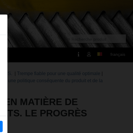
français
é REMS.
|
Trempe fiable pour une qualité optimale
|
e à une politique conséquente du produit et de la
E EN MATIÈRE DE
ANTS. LE PROGRÈS