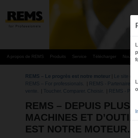
L
p
A propos de REMS
Produits
Service
Télécharger
Nouvea
f
REMS – Le progrès est notre moteur
|
Le site de
L
REMS – For professionals.
|
REMS - Partenaire des
o
vente.
|
Toucher. Comparer. Choisir.
|
REMS - Parto
REMS – DEPUIS PLUS 
I
MACHINES ET D’OUTI
EST NOTRE MOTEUR.