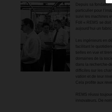
Depuis sa fondation 
particulier pour l’ins
suivi les machines et
Föll « REMS se doit d
aujourd’hui un fabric
Les ingénieurs en d
facilitant le quotidi
tielles en vue et tir
domaines de la sociét
dans la recherche-dév
difficiles sur les ch
vation et de leur niv
Cela profite aux reve
REMS réussi toujours
innovateurs. De nom