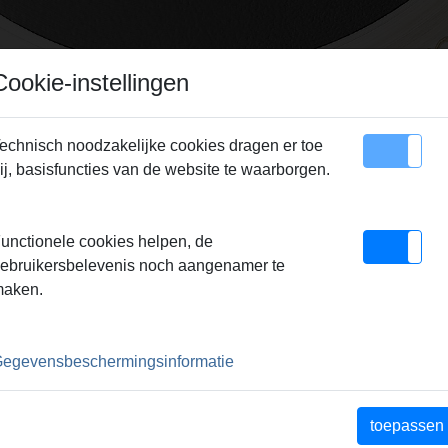
Cookie-instellingen
echnisch noodzakelijke cookies dragen er toe
ij, basisfuncties van de website te waarborgen.
Sitemap
Contact
unctionele cookies helpen, de
BROCHURES
ebruikersbelevenis noch aangenamer te
aken.
OGUS
eu-BEL
egevensbeschermingsinformatie
a-BEL
ld-BEL
toepassen