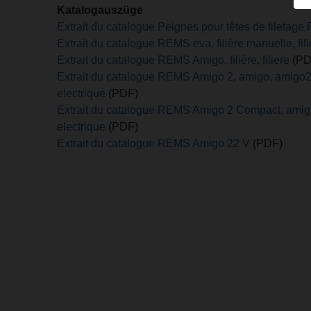
Katalogauszüge
Extrait du catalogue Peignes pour têtes de filetag
Extrait du catalogue REMS eva, filière manuelle, fil
Extrait du catalogue REMS Amigo, filière, filiere
(PD
Extrait du catalogue REMS Amigo 2, amigo, amigo2, fi
electrique
(PDF)
Extrait du catalogue REMS Amigo 2 Compact, amigo2, 
electrique
(PDF)
Extrait du catalogue REMS Amigo 22 V
(PDF)