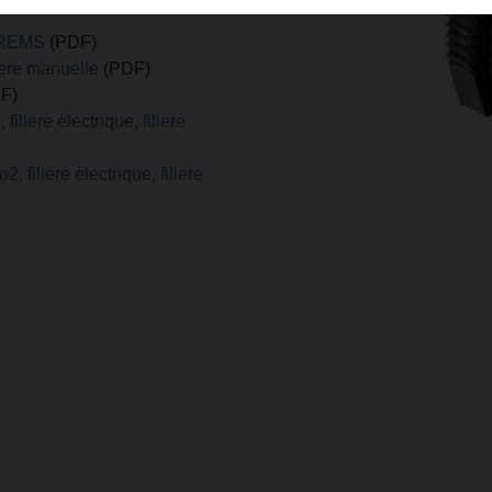
e REMS
(PDF)
iere manuelle
(PDF)
F)
lière électrique, filiere
filière électrique, filiere