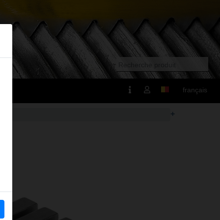
français
+