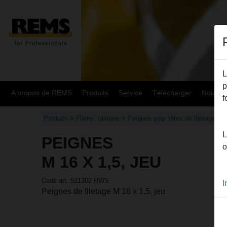
L
p
A propos de REMS
Produits
Service
Télécharger
Nouvea
f
Produits
>
Fileter, rainurer
>
Peignes pour têtes de filetage 
L
PEIGNES
o
M 16 X 1,5, JEU
Code art. 521302 RWS
I
Peignes de filetage M 16 x 1,5, jeu