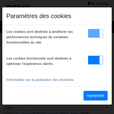
français
Paramètres des cookies
Les cookies sont destinés à améliorer les
performances techniques de certaines
+
Produits
>
Fileter, rainurer
>
Peignes pour têtes de filetage REMS
fonctionnalités du site.
> Peignes
PEIGNES
Les cookies fonctionnels sont destinés à
R 1/4 LH, JEU
optimiser l'expérience clients.
Code art. 521112 RWS
Peignes de filetage R 1/4'' LH (filetage à gauche), jeu
Information sur la protection des données
Katalogauszüge
reprendre
Extrait du catalogue Peignes pour têtes de filetage REMS
(PDF)
Extrait du catalogue REMS eva, filière manuelle, filiere manuelle
(PDF)
Extrait du catalogue REMS Amigo, filière, filiere
(PDF)