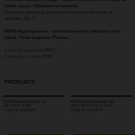
tubes courts. Utilisation universelle.
Mamelons simples et doubles en longueurs standards et
spéciales 3/8–2”.
REMS Nippelspanner – confectionner les mamelons soi-
même. Toute longueur. Partout.
Extrait du catalogue
(PDF)
Catalogue complet
(PDF)
PRODUITS
REMS Nippelspanner Set
REMS Nippelspanner Set
1/2+3/4+1+1 1/4"
1/2+3/4+1+1 1/4+1 1/2+2"
Code art. 110620 R
Code art. 110621 R