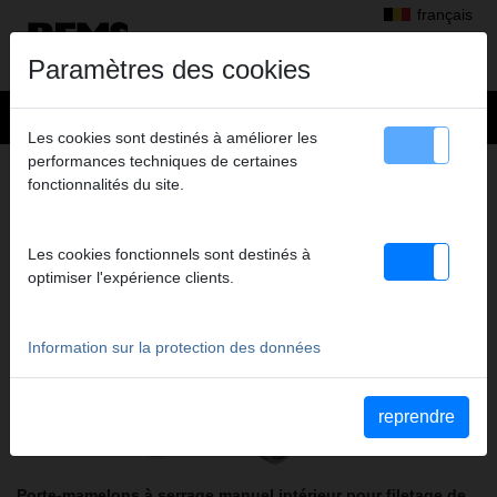
français
Paramètres des cookies
Les cookies sont destinés à améliorer les
performances techniques de certaines
Produits
>
Fileter, rainurer
> REMS Nippelspanner
fonctionnalités du site.
REMS NIPPELSPANNER
ACCESSOIRES POUR MACHINES À FILETER
Les cookies fonctionnels sont destinés à
ET POUR FILIÈRES À MAIN DE TOUS TYPES
optimiser l'expérience clients.
Information sur la protection des données
reprendre
Porte-mamelons à serrage manuel intérieur pour filetage de